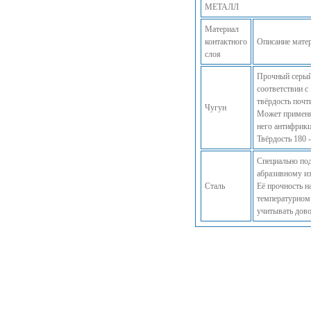
МЕТАЛЛ
Материал
контактного
Описание мате
слоя
Прочный серый
соответствии с
твёрдость почт
Чугун
Может применят
него антифрикц
Твёрдость 180 
Специально под
абразивному из
Сталь
Её прочность н
температурном 
учитывать дово