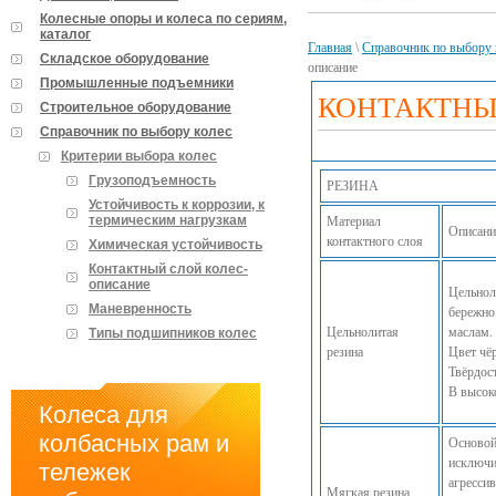
Колесные опоры и колеса по сериям,
каталог
Главная
\
Справочник по выбору 
Складское оборудование
описание
Промышленные подъемники
КОНТАКТНЫ
Строительное оборудование
Справочник по выбору колес
Критерии выбора колес
Грузоподъемность
РЕЗИНА
Устойчивость к коррозии, к
термическим нагрузкам
Материал
Описани
контактного слоя
Химическая устойчивость
Контактный слой колес-
описание
Цельнол
Маневренность
бережно
Цельнолитая
маслам.
Типы подшипников колес
резина
Цвет чё
Твёрдост
В высок
Колеса для
колбасных рам и
Основой
исключи
тележек
агресси
Мягкая резина