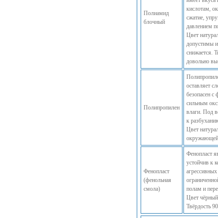
имеет вкуса 
кислотам, о
Полиамид
сжатие, упр
блочный
давлением п
Цвет натура
допустимы и
снижается. Т
довольно выс
Полипропиле
оставляет сл
безопасен с 
сильным окс
Полипропилен
влаги. Под 
к разбухани
Цвет натура
окружающей 
Фенопласт я
устойчив к 
Фенопласт
агрессивных 
(фенольная
ограниченно
смола)
полам и пере
Цвет чёрный
Твёрдость 90