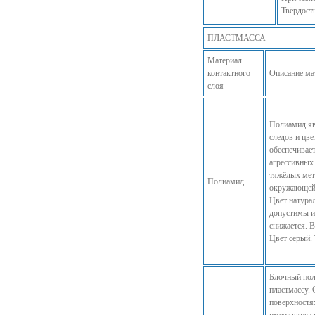
Твёрдость
ПЛАСТМАССА
Материал
контактного
Описание ма
слоя
Полиамид яв
следов и цве
обеспечивает
агрессивных
тяжёлых мет
Полиамид
окружающей
Цвет натура
допустимы и
снижается. 
Цвет серый. 
Блочный пол
пластмассу. 
поверхностях