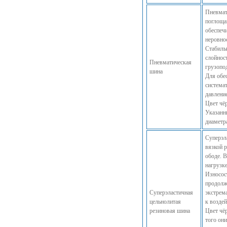
Пневмат
поглоща
обеспеч
неровно
Стабиль
слойност
Пневматическая
грузопо
шина
Для обе
система
давлени
Цвет чё
Указанн
диаметр
Суперэл
вязкой 
ободе. 
нагрузк
Износос
продолж
Суперэластичная
экстрем
цельнолитая
к возде
резиновая шина
Цвет чё
того он