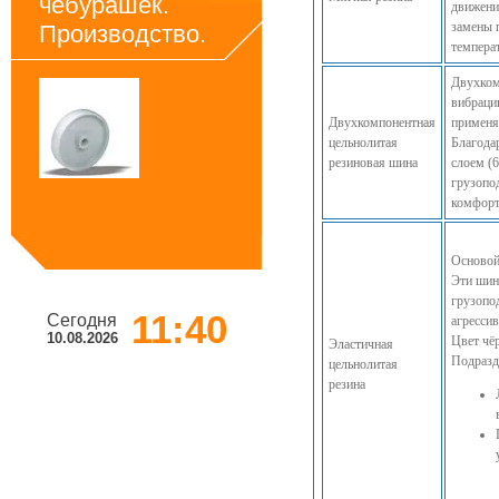
чебурашек.
движени
замены 
Производство.
температ
Двухком
вибраци
Двухкомпонентная
применя
цельнолитая
Благода
резиновая шина
слоем (
грузопо
комфорт
Основой
Эти шин
грузопо
11:40
Сегодня
агресси
10.08.2026
Цвет чё
Эластичная
Подразд
цельнолитая
резина