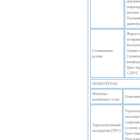
неровно
поврежд
наличие
Указанн
диаметр
Жаросто
истирани
безопас
Силиконовая
Однако 
резина
Силикон
комфорт
Цвет чё
+250°C. 
ПОЛИУРЕТАН
Материал
Описание
контактного слоя
Термопла
поглощае
сопротив
Термопластичный
условно 
полиуретан (TPU)
Цвет тём
При темп