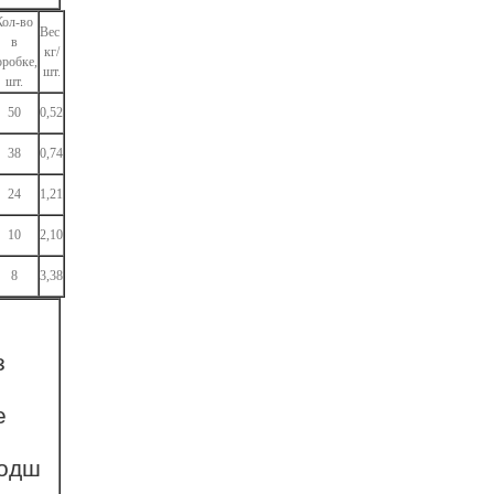
Кол-во
Вес
в
кг/
оробке,
шт.
шт.
50
0,52
38
0,74
24
1,21
10
2,10
8
3,38
з
е
подш