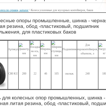
леса по сериям, каталог
\
Колеса усиленные для мусорных контейнеров, баков
есные опоры промышленные, шинка - черна
ая резина, обод -пластиковый, подшипник
льжения, для пластиковых баков
Для
Артикул
Подшипник
евроконтейнеров,
объемом, л
C80 KU
200
22
46
105
скольж.
240
18
 для колесных опор промышленных, шинка -
ная литая резина, обод -пластиковый, подш