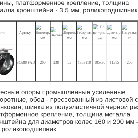
ины, платформенное крепление, толщина
алла кронштейна - 3,5 мм, роликоподшипник
ото
Артикул
SCb80 FAD
200
238
55
135х110
105х80
11х15
200
лесные опоры промышленные усиленные
оротные, обод - прессованный из листовой с
нкован, шинка из полуэластичной черной ре
тформенное крепление, толщина металла
нштейна для диаметров колес 160 и 200 мм -
 роликоподшипник