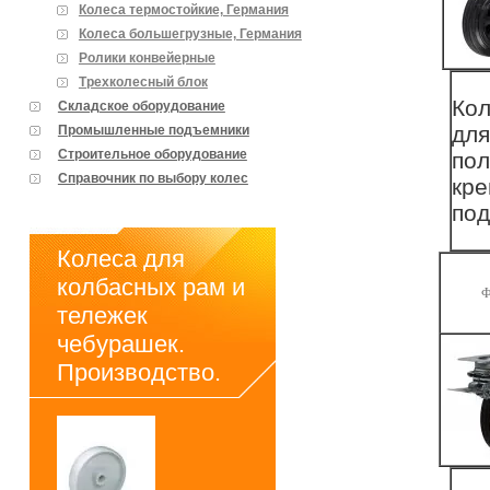
Колеса термостойкие, Германия
Колеса большегрузные, Германия
Ролики конвейерные
Трехколесный блок
Кол
Складское оборудование
для
Промышленные подъемники
Строительное оборудование
пол
Справочник по выбору колес
кре
под
Колеса для
колбасных рам и
Ф
тележек
чебурашек.
Производство.