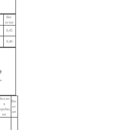
Вес
кг/шт.
0,45
0,40
е
,
Кол-во
Вес
в
кг/
оробке,
шт.
шт.