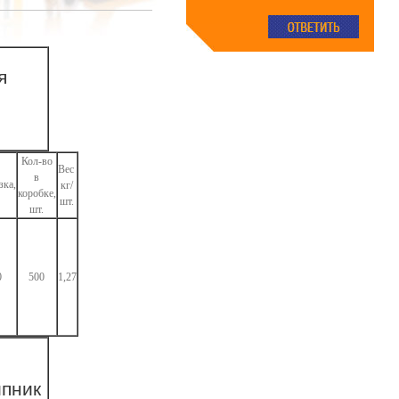
я
Кол-во
Вес
в
кг/
коробке,
шт.
шт.
0
500
1,27
ипник