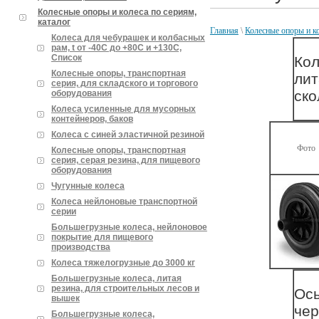
Колесные опоры и колеса по сериям,
каталог
Главная
\
Колесные опоры и ко
Колеса для чебурашек и колбасных
рам, t от -40С до +80С и +130С,
Список
Кол
Колесные опоры, транспортная
лит
серия, для складского и торгового
ско
оборудования
Колеса усиленные для мусорных
контейнеров, баков
Колеса с синей эластичной резиной
Фото
Колесные опоры, транспортная
серия, серая резина, для пищевого
оборудования
Чугунные колеса
Колеса нейлоновые транспортной
серии
Большегрузные колеса, нейлоновое
покрытие для пищевого
производства
Колеса тяжелогрузные до 3000 кг
Большегрузные колеса, литая
резина, для строительных лесов и
Ось
вышек
чер
Большегрузные колеса,