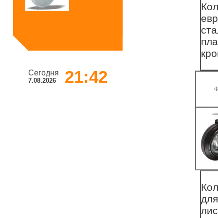
Кол
евр
ста
пла
кро
21:43
Сегодня
7.08.2026
Ф
Кол
для
лис