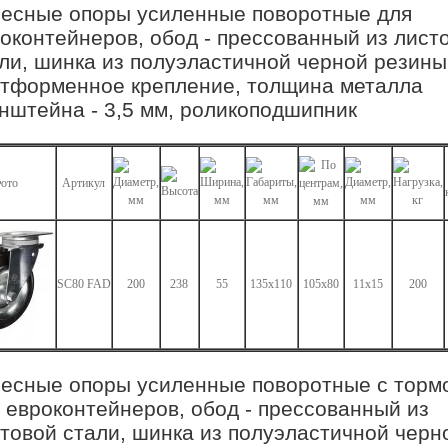
есные опоры усиленные поворотные для
оконтейнеров, обод - прессованный из лист
ли, шинка из полуэластичной черной резины
тформенное крепление, толщина металла
нштейна - 3,5 мм, роликоподшипник
ото
Артикул
SC80 FAD
200
238
55
135х110
105х80
11х15
200
есные опоры усиленные поворотные с торм
 евроконтейнеров, обод - прессованный из
товой стали, шинка из полуэластичной черн