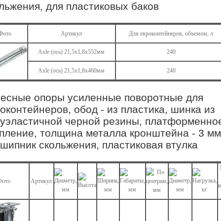
льжения, для пластиковых баков
Фото
Артикул
Для евроконтейнеров, объемом, л
Axle (ось) 21,5х1,8х552мм
240
Axle (ось) 21,5х1,8х460мм
240
есные опоры усиленные поворотные для
оконтейнеров, обод - из пластика, шинка из
уэластичной черной резины, платформенно
пление, толщина металла кронштейна - 3 мм
шипник скольжения, пластиковая втулка
Фото
Артикул
к