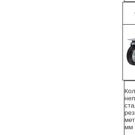
Ко
неп
ста
рез
мет
мм 