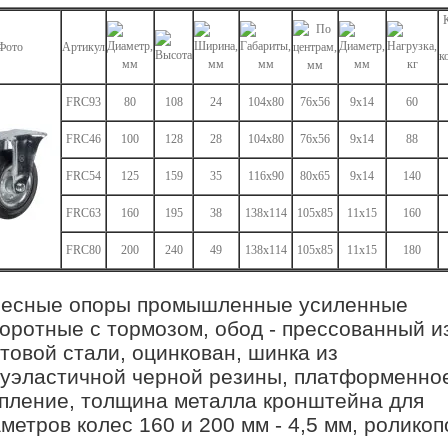
Фото
Артикул
к
FRC93
80
108
24
104x80
76x56
9x14
60
FRC46
100
128
28
104x80
76x56
9x14
88
FRC54
125
159
35
116x90
80x65
9x14
140
FRC63
160
195
38
138x114
105x85
11x15
160
FRC80
200
240
49
138x114
105x85
11x15
180
лесные опоры промышленные усиленные
оротные с тормозом, обод - прессованный и
товой стали, оцинкован, шинка из
уэластичной черной резины, платформенно
пление, толщина металла кронштейна для
метров колес 160 и 200 мм - 4,5 мм, ролико