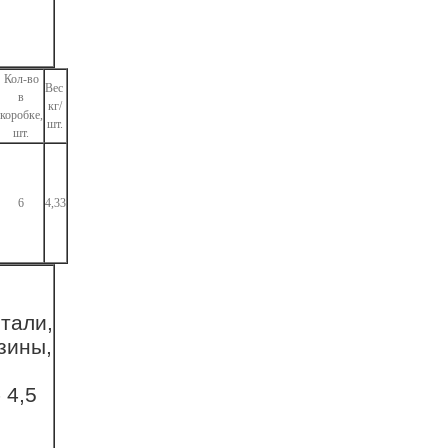
Кол-во
Вес
в
кг/
коробке,
шт.
шт.
6
4,33
тали,
зины,
 4,5