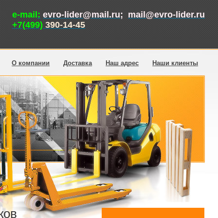
Р
e-mail
:
evro-lider@mail.ru
;
mail@evro-lider.ru
+7(499)
390-14-45
О компании
Доставка
Наш адрес
Наши клиенты
ков