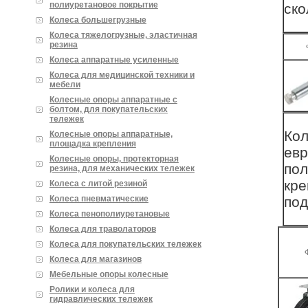
полиуретановое покрытие
ско
Колеса большегрузные
Колеса тяжелогрузные, эластичная
резина
Колеса аппаратные усиленные
Колеса для медицинской техники и
мебели
Колесные опоры аппаратные с
болтом, для покупательских
тележек
Кол
Колесные опоры аппаратные,
площадка крепления
евр
Колесные опоры, протекторная
пол
резина, для механических тележек
кре
Колеса с литой резиной
Колеса пневматические
под
Колеса пенополиуретановые
Колеса для траволаторов
Колеса для покупательских тележек
Колеса для магазинов
Мебельные опоры колесные
Ролики и колеса для
гидравлических тележек