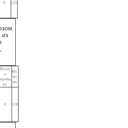
8
2,31
озом
 из
е
,
Кол-во
Вес
в
кг/
коробке,
шт.
шт.
6
3,58