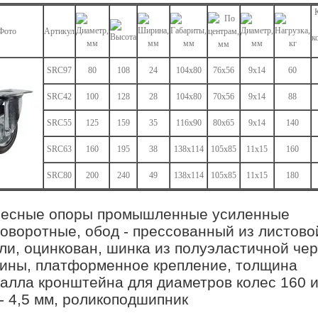
Фото
Артикул
к
SRC97
80
108
24
104x80
76x56
9x14
60
SRC42
100
128
28
104x80
70x56
9x14
88
SRC55
125
159
35
116x90
80x65
9x14
140
SRC63
160
195
38
138x114
105x85
11x15
160
SRC80
200
240
49
138x114
105x85
11x15
180
лесные опоры промышленные усиленные
оворотные, обод - прессованный из листово
ли, оцинкован, шинка из полуэластичной че
ины, платформенное крепление, толщина
алла кронштейна для диаметров колес 160 и
- 4,5 мм, роликоподшипник