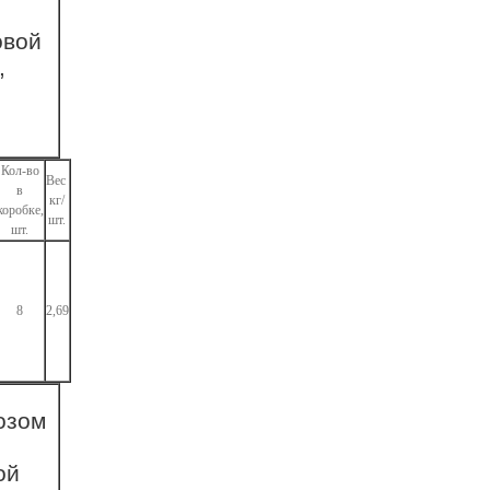
овой
,
Кол-во
Вес
в
кг/
коробке,
шт.
шт.
8
2,69
озом
ой