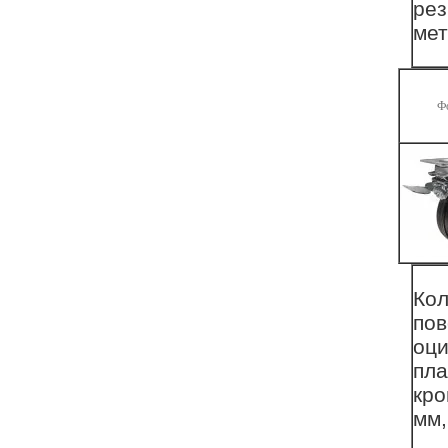
рез
мет
Ф
Ко
пов
оци
пла
кро
мм,