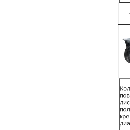
Ко
пов
лис
пол
кре
диа