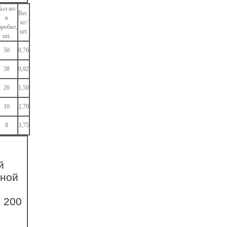
Кол-во
Вес
в
кг/
оробке,
шт.
шт.
50
0,76
38
0,92
20
1,50
10
2,70
8
3,75
й
рной
 200