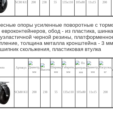
SC80 KU
200
238
55
135х110
105х80
11х15
200
есные опоры усиленные поворотные с торм
 евроконтейнеров, обод - из пластика, шинка
уэластичной черной резины, платформенно
пление, толщина металла кронштейна - 3 мм
шипник скольжения, пластиковая втулка
ото
Артикул
SCb80 KU
200
238
55
135х110
105х80
11х15
200