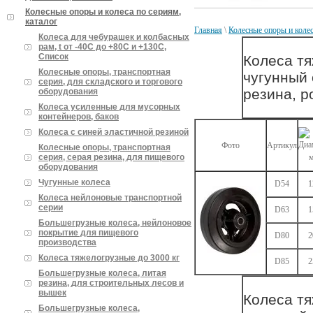
Колесные опоры и колеса по сериям,
каталог
Главная
\
Колесные опоры и колес
Колеса для чебурашек и колбасных
рам, t от -40С до +80С и +130С,
Список
Колеса тя
Колесные опоры, транспортная
чугунный 
серия, для складского и торгового
резина, 
оборудования
Колеса усиленные для мусорных
контейнеров, баков
Колеса с синей эластичной резиной
Фото
Артикул
Колесные опоры, транспортная
серия, серая резина, для пищевого
оборудования
Чугунные колеса
D54
1
Колеса нейлоновые транспортной
серии
D63
1
Большегрузные колеса, нейлоновое
покрытие для пищевого
D80
2
производства
Колеса тяжелогрузные до 3000 кг
D85
2
Большегрузные колеса, литая
резина, для строительных лесов и
вышек
Колеса тя
Большегрузные колеса,