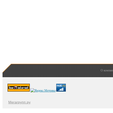
О компан
Мегагрупп.ру