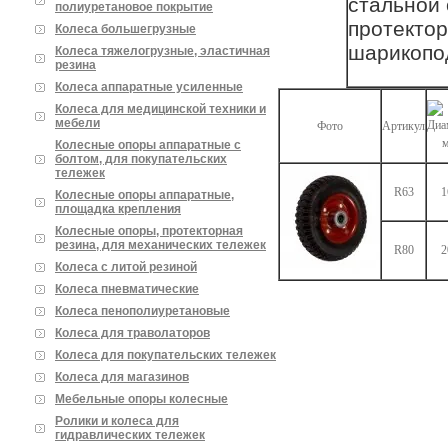
стальной 
полиуретановое покрытие
протектор
Колеса большегрузные
шарикопо
Колеса тяжелогрузные, эластичная
резина
Колеса аппаратные усиленные
Колеса для медицинской техники и
мебели
Фото
Артикул
Колесные опоры аппаратные с
болтом, для покупательских
тележек
R63
1
Колесные опоры аппаратные,
площадка крепления
Колесные опоры, протекторная
резина, для механических тележек
R80
2
Колеса с литой резиной
Колеса пневматические
Колеса пенополиуретановые
Колеса для траволаторов
Колеса для покупательских тележек
Колеса для магазинов
Мебельные опоры колесные
Ролики и колеса для
гидравлических тележек